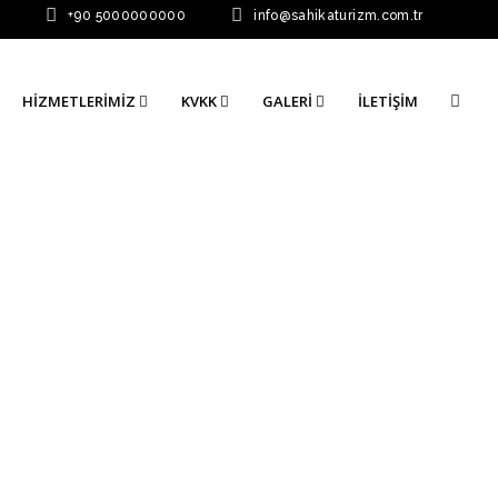
0
+90 5000000000
info@sahikaturizm.com.tr
HIZMETLERIMIZ
KVKK
GALERI
İLETIŞIM