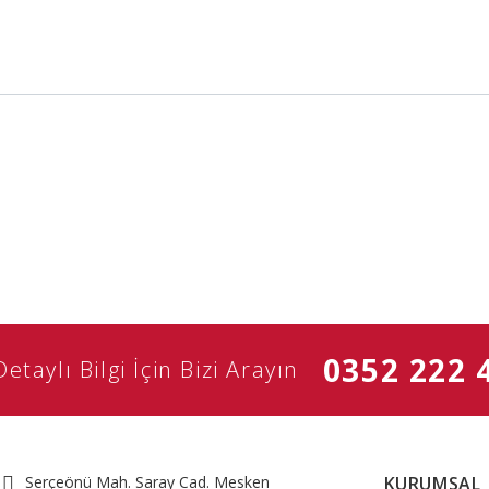
0352 222 
Detaylı Bilgi İçin Bizi Arayın
Serçeönü Mah. Saray Cad. Mesken
KURUMSAL